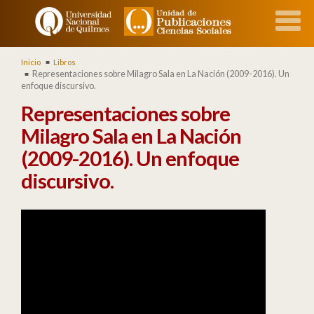
Inicio
Libros
Representaciones sobre Milagro Sala en La Nación (2009-2016). Un
enfoque discursivo.
Representaciones sobre
Milagro Sala en La Nación
(2009-2016). Un enfoque
discursivo.